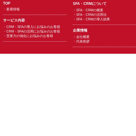
TOP
SFA・CRMについて
・
新着情報
・
SFA・CRMの概要
・
SFA・CRMの活用法
・
SFA・CRMの導入効果
サービス内容
・
CRM・SFAの導入にお悩みのお客様
企業情報
・
CRM・SFAの活用にお悩みのお客様
・
営業力の強化にお悩みのお客様
・
会社概要
・
代表挨拶