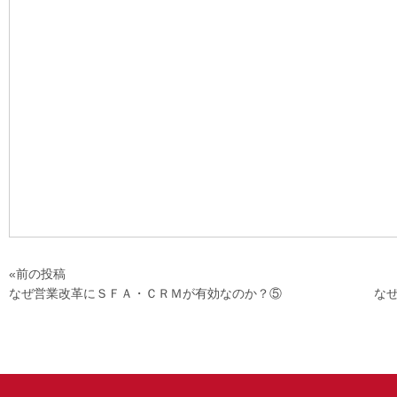
«前の投稿
なぜ営業改革にＳＦＡ・ＣＲＭが有効なのか？⑤
な