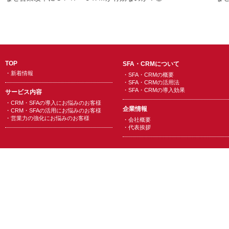
TOP
SFA・CRMについて
・
新着情報
・
SFA・CRMの概要
・
SFA・CRMの活用法
・
SFA・CRMの導入効果
サービス内容
・
CRM・SFAの導入にお悩みのお客様
企業情報
・
CRM・SFAの活用にお悩みのお客様
・
営業力の強化にお悩みのお客様
・
会社概要
・
代表挨拶