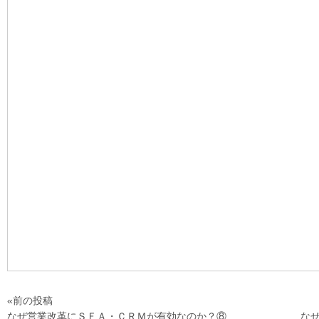
«前の投稿
なぜ営業改革にＳＦＡ・ＣＲＭが有効なのか？⑧
な